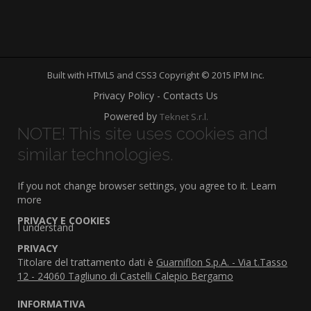
Built with HTML5 and CSS3 Copyright © 2015 IPM Inc.
Privacy Policy - Contacts Us
Powered by
Teknet S.r.l.
NOTE! This site uses cookies and
similar technologies.
If you not change browser settings, you agree to it.
Learn
more
PRIVACY E COOKIES
I understand
PRIVACY
Titolare del trattamento dati è
Guarniflon S.p.A. - Via t.Tasso
12 - 24060 Tagliuno di Castelli Calepio Bergamo
INFORMATIVA