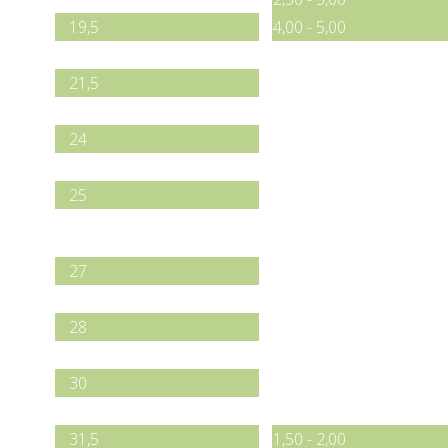
19,5
4,00 - 5,00
20
21,5
22
24
24,5
25
Width in mm.
Thicknessn in mm.
27
27,5
28
29,5
30
30,5
31,5
1,50 - 2,00