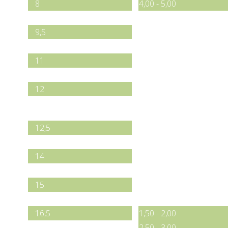
8
4,00 - 5,00
9
9,5
9,8
11
11,5
12
Width in mm.
Thicknessn in mm.
12,5
13
14
14,5
15
16
16,5
1,50 - 2,00
18
2,50 - 3,00