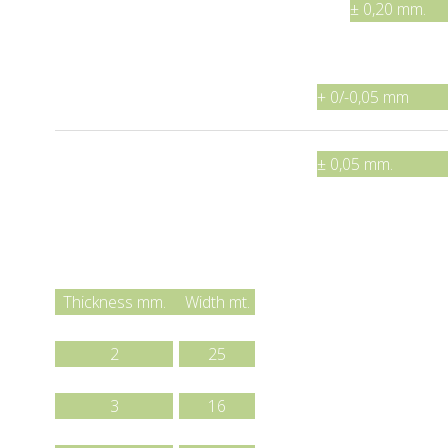
from 40,011 to 50,00 mm.
± 0,20 mm.
Thickness
from 1,00 to 4,00 mm.
+ 0/-0,05 mm
from 4,01 to 5,00 mm.
± 0,05 mm.
Rolls lenght
Thickness mm.
Width mt.
1,5
35
2
25
2,5
20
3
16
4
24