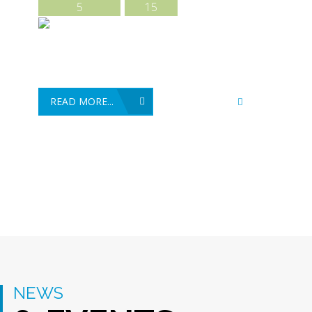
5
15
* Customized dimensions on request.
READ MORE...
Super User
NEWS