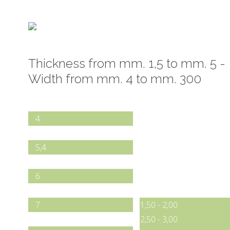
etched on 1 or 2 sides
Thickness from mm. 1,5 to mm. 5 -
Width from mm. 4 to mm. 300
Width in mm.
Thicknessn in mm.
4
5
5,4
5,5
6
6,1
7
1,50 - 2,00
7,9
2,50 - 3,00