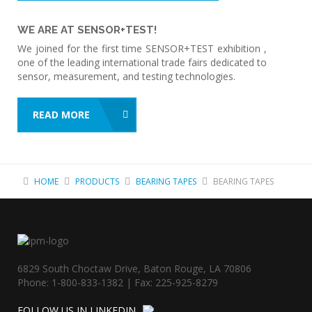
WE ARE AT SENSOR+TEST!
We joined for the first time SENSOR+TEST exhibition ,
one of the leading international trade fairs dedicated to
sensor, measurement, and testing technologies.
READ MORE
HOME
PRODUCTS
BEARING TAPES
BEARING TAPES
6829 South Choctaw Drive, Baton Rouge, LA 70806
Phone: 1-800-833-1382 | Fax: 225-925-8279
FOLLOW US IN LINKEDIN