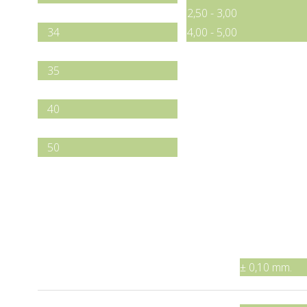
32
2,50 - 3,00
34
4,00 - 5,00
34,5
35
38
40
45
50
Tolerance standard
Width
from 3,00 to 40,00 mm.
± 0,10 mm.