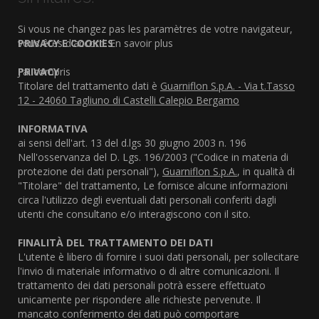
Si vous ne changez pas les paramètres de votre navigateur,
vous êtes d'accord.
PRIVACY E COOKIES
En savoir plus
J'ai compris
PRIVACY
Titolare del trattamento dati è
Guarniflon S.p.A. - Via t.Tasso
12 - 24060 Tagliuno di Castelli Calepio Bergamo
INFORMATIVA
ai sensi dell'art. 13 del d.lgs 30 giugno 2003 n. 196
Nell'osservanza del D. Lgs. 196/2003 ("Codice in materia di
protezione dei dati personali"),
Guarniflon S.p.A.
, in qualità di
"Titolare" del trattamento, Le fornisce alcune informazioni
circa l'utilizzo degli eventuali dati personali conferiti dagli
utenti che consultano e/o interagiscono con il sito.
FINALITÀ DEL TRATTAMENTO DEI DATI
L'utente è libero di fornire i suoi dati personali, per sollecitare
l'invio di materiale informativo o di altre comunicazioni. Il
trattamento dei dati personali potrà essere effettuato
unicamente per rispondere alle richieste pervenute. Il
mancato conferimento dei dati può comportare