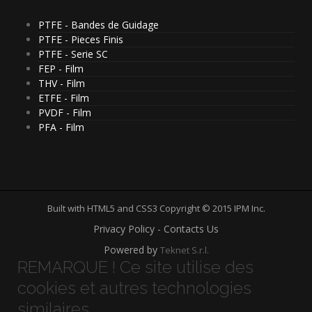
PTFE - Bandes de Guidage
PTFE - Pieces Finis
PTFE - Serie SC
FEP - Film
THV - Film
ETFE - Film
PVDF - Film
PFA - Film
Built with HTML5 and CSS3 Copyright © 2015 IPM Inc.
Privacy Policy - Contacts Us
Powered by
Teknet S.r.l.
REMARQUE ! Ce site utilise des
cookies et autres technologies
similaires.