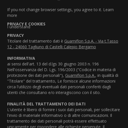
If you not change browser settings, you agree to it.
Learn
more
PRIVACY E COOKIES
I understand
PRIVACY
Titolare del trattamento dati è
Guarniflon S.p.A. - Via t.Tasso
12 - 24060 Tagliuno di Castelli Calepio Bergamo
INFORMATIVA
ai sensi dell'art. 13 del d.lgs 30 giugno 2003 n. 196
Nell'osservanza del D. Lgs. 196/2003 ("Codice in materia di
protezione dei dati personali"),
Guarniflon S.p.A.
, in qualità di
"Titolare" del trattamento, Le fornisce alcune informazioni
circa l'utilizzo degli eventuali dati personali conferiti dagli
utenti che consultano e/o interagiscono con il sito.
FINALITÀ DEL TRATTAMENTO DEI DATI
L'utente è libero di fornire i suoi dati personali, per sollecitare
l'invio di materiale informativo o di altre comunicazioni. Il
trattamento dei dati personali potrà essere effettuato
unicamente per rispondere alle richieste pervenute. Il