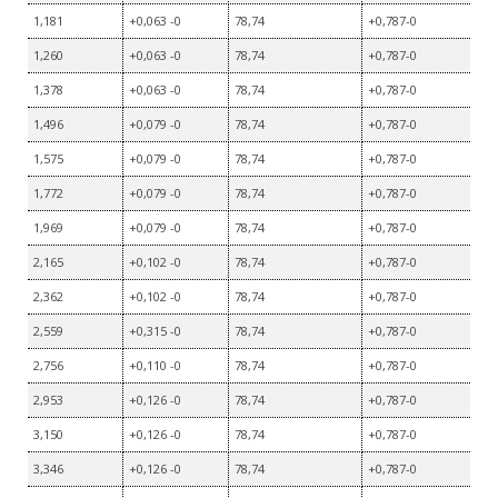
1,181
+0,063 -0
78,74
+0,787-0
1,260
+0,063 -0
78,74
+0,787-0
1,378
+0,063 -0
78,74
+0,787-0
1,496
+0,079 -0
78,74
+0,787-0
1,575
+0,079 -0
78,74
+0,787-0
1,772
+0,079 -0
78,74
+0,787-0
1,969
+0,079 -0
78,74
+0,787-0
2,165
+0,102 -0
78,74
+0,787-0
2,362
+0,102 -0
78,74
+0,787-0
2,559
+0,315 -0
78,74
+0,787-0
2,756
+0,110 -0
78,74
+0,787-0
2,953
+0,126 -0
78,74
+0,787-0
3,150
+0,126 -0
78,74
+0,787-0
3,346
+0,126 -0
78,74
+0,787-0