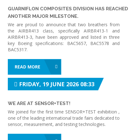
GUARNIFLON COMPOSITES DIVISION HAS REACHED
ANOTHER MAJOR MILESTONE.
We are proud to announce that two breathers from
the AIRBR413 class, specifically AIRBR413-1 and
AIRBR413-3, have been approved and listed in three
key Boeing specifications: BAC5657, BAC5578 and
BAC5317.
READ MORE
FRIDAY, 19 JUNE 2026 08:33
WE ARE AT SENSOR+TEST!
We joined for the first time SENSOR+TEST exhibition ,
one of the leading international trade fairs dedicated to
sensor, measurement, and testing technologies.