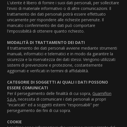
L'utente è libero di fornire i suoi dati personali, per sollecitare
l'invio di materiale informativo o di altre comunicazioni. Il
trattamento dei dati personali potrà essere effettuato
unicamente per rispondere alle richieste pervenute. Il
mancato conferimento dei dati può comportare
l'impossibilità di ottenere quanto richiesto.
MODALITÀ DI TRATTAMENTO DEI DATI
Il trattamento dei dati personali avviene mediante strumenti
manuali, informatici e telematici e in modo da garantire la
sicurezza e la riservatezza dei dati stessi. Vengono utilizzati
sistemi di prevenzione e protezione, costantemente
aggiornati e verificati in termini di affidabilità.
CATEGORIE DI SOGGETTI AI QUALI I DATI POSSONO
ESSERE COMUNICATI
Per il perseguimento delle finalità di cui sopra,
Guarniflon
S.p.A.
necessita di comunicare i dati personali ai propri
"incaricati" ed a soggetti esterni "responsabili" per
perseguimento dei fini di cui sopra.
COOKIE