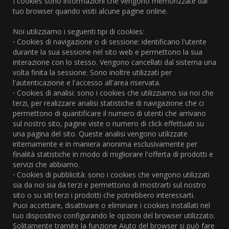
I cookies sono informazioni che vengono memorizzate dal
tuo browser quando visiti alcune pagine online.
Noi utilizziamo i seguenti tipi di cookies:
·
Cookies di navigazione o di sessione: identificano l'utente
durante la sua sessione nel sito web e permettono la sua
interazione con lo stesso. Vengono cancellati dal sistema una
volta finita la sessione. Sono inoltre utilizzati per
l'autenticazione e l'accesso all'area riservata.
·
Cookies di analisi: sono i cookies che utilizziamo sia noi che
terzi, per realizzare analisi statistiche di navigazione che ci
permettono di quantificare il numero di utenti che arrivano
sul nostro sito, pagine viste o numero di click effettuati su
una pagina del sito. Queste analisi vengono utilizzate
internamente e in maniera anonima esclusivamente per
finalità statistiche in modo di migliorare l'offerta di prodotti e
servizi che abbiamo.
·
Cookies di pubblicità: sono i cookies che vengono utilizzati
sia da noi sia da terzi e permettono di mostrarti sul nostro
sito o su siti terzi i prodotti che potrebbero interessarti.
Puoi accettare, disattivare o eliminare i cookies installati nel
tuo dispositivo configurando le opzioni del browser utilizzato.
Solitamente tramite la funzione Aiuto del browser si può fare