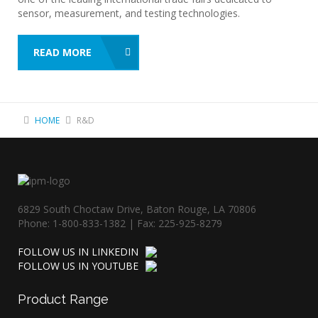
sensor, measurement, and testing technologies.
READ MORE
HOME
R&D
6829 South Choctaw Drive, Baton Rouge, LA 70806
Phone: 1-800-833-1382 | Fax: 225-925-8279
FOLLOW US IN LINKEDIN
FOLLOW US IN YOUTUBE
Product
Range