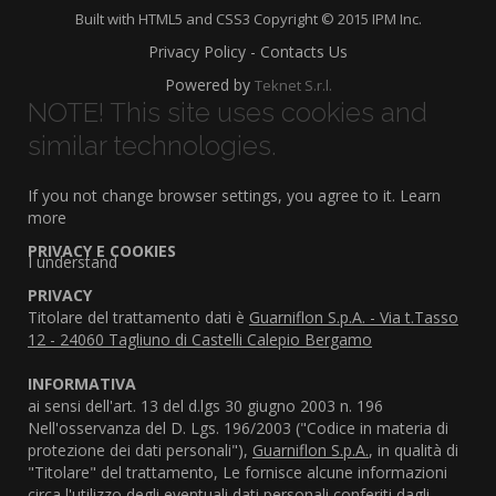
Built with HTML5 and CSS3 Copyright © 2015 IPM Inc.
Privacy Policy - Contacts Us
Powered by
Teknet S.r.l.
NOTE! This site uses cookies and
similar technologies.
If you not change browser settings, you agree to it.
Learn
more
PRIVACY E COOKIES
I understand
PRIVACY
Titolare del trattamento dati è
Guarniflon S.p.A. - Via t.Tasso
12 - 24060 Tagliuno di Castelli Calepio Bergamo
INFORMATIVA
ai sensi dell'art. 13 del d.lgs 30 giugno 2003 n. 196
Nell'osservanza del D. Lgs. 196/2003 ("Codice in materia di
protezione dei dati personali"),
Guarniflon S.p.A.
, in qualità di
"Titolare" del trattamento, Le fornisce alcune informazioni
circa l'utilizzo degli eventuali dati personali conferiti dagli