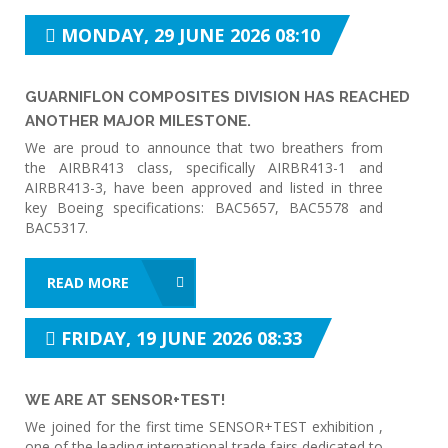
MONDAY, 29 JUNE 2026 08:10
GUARNIFLON COMPOSITES DIVISION HAS REACHED
ANOTHER MAJOR MILESTONE.
We are proud to announce that two breathers from
the AIRBR413 class, specifically AIRBR413-1 and
AIRBR413-3, have been approved and listed in three
key Boeing specifications: BAC5657, BAC5578 and
BAC5317.
READ MORE
FRIDAY, 19 JUNE 2026 08:33
WE ARE AT SENSOR+TEST!
We joined for the first time SENSOR+TEST exhibition ,
one of the leading international trade fairs dedicated to