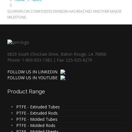
GUARNIFLON COMPOSITES DIVISION HAS REACHED ANOTHER MAJOR
MILESTONE.
6829 South Choctaw Drive, Baton Rouge, LA 70806
Phone: 1-800-833-1382 | Fax: 225-925-8279
FOLLOW US IN LINKEDIN
FOLLOW US IN YOUTUBE
Product
Range
PTFE - Extruded Tubes
PTFE - Extruded Rods
PTFE - Molded Tubes
PTFE - Molded Rods
PTFE - Molded Sheets