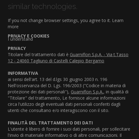
similar technologies.
If you not change browser settings, you agree to it.
Learn
more
PRIVACY E COOKIES
I understand
PRIVACY
Titolare del trattamento dati è
Guarniflon S.p.A. - Via t.Tasso
12 - 24060 Tagliuno di Castelli Calepio Bergamo
INFORMATIVA
ai sensi dell'art. 13 del d.lgs 30 giugno 2003 n. 196
Nell'osservanza del D. Lgs. 196/2003 ("Codice in materia di
protezione dei dati personali"),
Guarniflon S.p.A.
, in qualità di
"Titolare" del trattamento, Le fornisce alcune informazioni
circa l'utilizzo degli eventuali dati personali conferiti dagli
utenti che consultano e/o interagiscono con il sito.
FINALITÀ DEL TRATTAMENTO DEI DATI
L'utente è libero di fornire i suoi dati personali, per sollecitare
l'invio di materiale informativo o di altre comunicazioni. Il