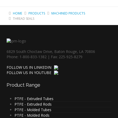
HOME
PRODUCTS
MACHINED PRODUCTS
THREAD SEALS
6829 South Choctaw Drive, Baton Rouge, LA 70806
Phone: 1-800-833-1382 | Fax: 225-925-8279
FOLLOW US IN LINKEDIN
FOLLOW US IN YOUTUBE
Product
Range
PTFE - Extruded Tubes
PTFE - Extruded Rods
PTFE - Molded Tubes
PTFE - Molded Rods