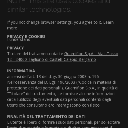
NOTE! This site uses cookies and
similar technologies.
If you not change browser settings, you agree to it.
Learn
more
PRIVACY E COOKIES
I understand
PRIVACY
Titolare del trattamento dati è
Guarniflon S.p.A. - Via t.Tasso
12 - 24060 Tagliuno di Castelli Calepio Bergamo
INFORMATIVA
ai sensi dell'art. 13 del d.lgs 30 giugno 2003 n. 196
Nell'osservanza del D. Lgs. 196/2003 ("Codice in materia di
protezione dei dati personali"),
Guarniflon S.p.A.
, in qualità di
"Titolare" del trattamento, Le fornisce alcune informazioni
circa l'utilizzo degli eventuali dati personali conferiti dagli
utenti che consultano e/o interagiscono con il sito.
FINALITÀ DEL TRATTAMENTO DEI DATI
L'utente è libero di fornire i suoi dati personali, per sollecitare
l'invio di materiale informativo o di altre comunicazioni. Il