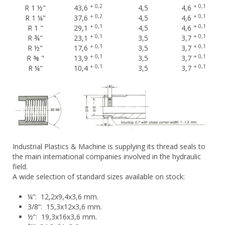
+ 0,2
+ 0,1
R 1 ½"
43,6
4,5
4,6
+ 0,2
+ 0,1
R 1 ¼"
37,6
4,5
4,6
+ 0,1
+ 0,1
R 1 "
29,1
4,5
4,6
+ 0,1
+ 0,1
R ¾"
23,1
3,5
3,7
+ 0,1
+ 0,1
R ½"
17,6
3,5
3,7
+ 0,1
+ 0,1
R ⅜ "
13,9
3,5
3,7
+ 0,1
+ 0,1
R ¼"
10,4
3,5
3,7
Industrial Plastics & Machine is supplying its thread seals to
the main international companies involved in the hydraulic
field.
A wide selection of standard sizes available on stock:
¼”: 12,2x9,4x3,6 mm.
3/8”: 15,3x12x3,6 mm.
½”: 19,3x16x3,6 mm.